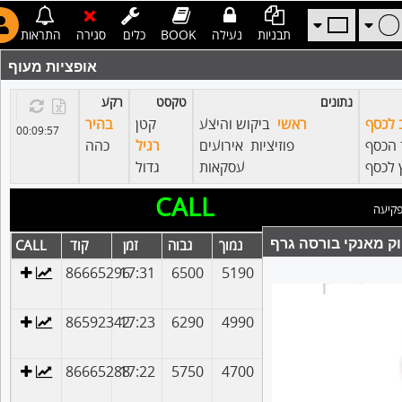
תבניות
נעילה
BOOK
כלים
סגירה
התראות
אופציות מעוף
נתונים
טקסט
רקע
 לכסף
ראשי
ביקוש והיצע
קטן
בהיר
00:09:57
 הכסף
פוזיציות
אירועים
רגיל
כהה
 לכסף
עסקאות
גדול
CALL
קיעה
ק מאנקי בורסה גרף
מדד
מחיר
שינוי
נמוך
גבוה
זמן
קוד
CALL
86665296
17:31
6500
5190
2.53%
405
6450
86592342
17:23
6290
4990
3.44%
406
6188
86665288
17:22
5750
4700
3.27%
407
5874