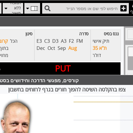
ף
נכס בסיס
סדרה
סינון
תיק אישי
FM
F2
A3
D3
C3
E3
הכל
קרוב
ת"א 35
Aug
Sep
Oct
Dec
בתוך
דולר
מחוץ
PUT
פ
קורסים, מפגשי הדרכה וחידושים בסטו
PUT
קוד
זמן
גבוה
נמוך
שינוי
מחיר
צפו בהקלטה השיטה להפוך חורים בגרף לרווחים בחשבון
0
-14.94%
1950
3000
17:34
86666427
2135
0
-14.44%
2110
3210
17:33
86593498
2310
0
-14.11%
2320
3410
17:30
86666419
2495