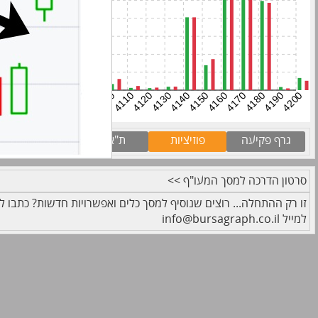
גרף פקיעה
פוזיציות
ת"א 35
ת"א גלום
סרטון הדרכה למסך המעו"ף >>
זו רק ההתחלה... רוצים שנוסיף למסך כלים ואפשרויות חדשות? כתבו לנ
למייל info@bursagraph.co.il