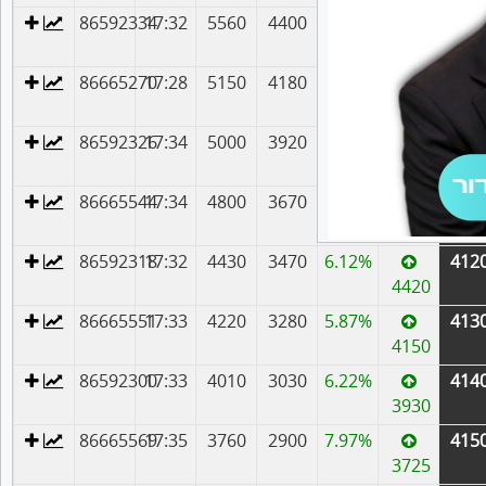
86592334
17:32
5560
4400
3.07%
408
5570
86665270
17:28
5150
4180
3.15%
409
5276
86592326
17:34
5000
3920
6.08%
410
4970
86665544
17:34
4800
3670
6.66%
411
4725
86592318
17:32
4430
3470
6.12%
412
4420
86665551
17:33
4220
3280
5.87%
413
4150
86592300
17:33
4010
3030
6.22%
414
3930
86665569
17:35
3760
2900
7.97%
415
3725