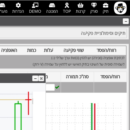
תיק
סורק
קרנות
TOP
המכונה
DEMO
הגדרות
מעו"
תיקים וסימולציית פקיעה
רווח/הפסד
שווי פקיעה
עלות
כמות
האופציה
לכתיבת אופציה (מכירה) יש להזין בכמות ערך שלילי (-)
לשמירה סופית של השינוי בתיק האישי יש ללחוץ על שמירה (V ירוק)
רווח/הפסד
סה"כ תמורה
מדד
סה"כ עלות