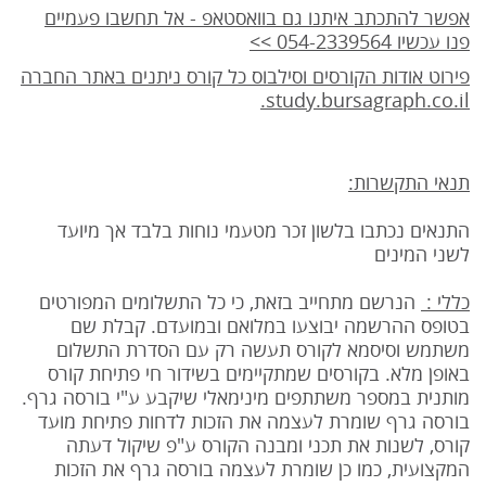
אפשר להתכתב איתנו גם בוואסטאפ - אל תחשבו פעמיים
פנו עכשיו 054-2339564 >>
פירוט אודות הקורסים וסילבוס כל קורס ניתנים באתר החברה
study.bursagraph.co.il.
תנאי התקשרות:
התנאים נכתבו בלשון זכר מטעמי נוחות בלבד אך מיועד
לשני המינים
כללי :
הנרשם מתחייב בזאת, כי כל התשלומים המפורטים
בטופס ההרשמה יבוצעו במלואם ובמועדם. קבלת שם
משתמש וסיסמא לקורס תעשה רק עם הסדרת התשלום
באופן מלא. בקורסים שמתקיימים בשידור חי פתיחת קורס
מותנית במספר משתתפים מינימאלי שיקבע ע"י בורסה גרף.
בורסה גרף שומרת לעצמה את הזכות לדחות פתיחת מועד
קורס, לשנות את תכני ומבנה הקורס ע"פ שיקול דעתה
המקצועית, כמו כן שומרת לעצמה בורסה גרף את הזכות