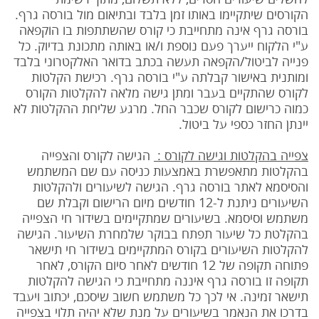
הקורסים שיתקיימו באותו זמן בלבד ובתיאום מול בורסה גרף.
בורסה גרף אינה מתחייבת כי קורס שהשתתפות בו הוקפאה
ע"י הלקוח ייערך פעם נוספת ו/או באותה מתכונת בדיוק. כל
פנייה לביטול/הקפאה תעשה בכתב בדואר האלקטרוני בלבד
ומותנית באישור קבלתה ע"י בורסה גרף. רכישת הקלטות
לקורס שהתקיים בעבר ומתן גישה מלאה להקלטות הקורס
כמוה כרישום לקורס שכבר החל. מרגע שליחת ההקלטות לא
יינתן החזר כספי על ביטול.
צפייה בהקלטות וגישה לקורס :
הגישה לקורס והצפייה
בהקלטות מתאפשרת באמצעות כניסה עם שם המשתמש
והסיסמא לאתר בורסה גרף. הגישה לשיעורים ולהקלטות
השיעורים ניתנת ל-12 חודשים מיום הרישום וקבלת שם
משתמש וסיסמא. בשיעורים שמתקיימים בשידור חי הצפייה
בהקלטת כל שיעור תפתח בבוקר שלמחרת השיעור. הגישה
להקלטות השיעורים בקורס המתקיימים בשידור חי תישאר
פתוחה תקופה של 12 חודשים לאחר סיום הקורס, לאחר
תקופה זו בורסה גרף איננה מתחייבת כי הגישה להקלטות
תישאר זמינה. אי לכך כל משתמש חשוב שיסכם, יכתוב ויעבד
בדרכו את הנאמר בשיעורים על מנת שלא יהיה תלוי בצפייה