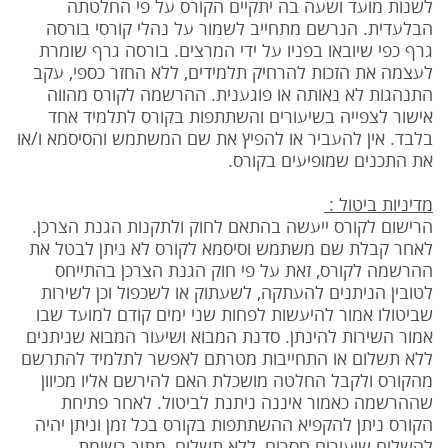
לשנות מועד ושעה בה יתקיים הקורס על פי החלטתה
הבלעדית. הנרשם מתחייב לשמור על נהלי קורסי בורסה
גרף כפי שיובאו בפניו על ידי המרצים. בורסה גרף שומרת
לעצמה את הזכות להרחיק תלמידים, ללא החזר כספי, עקב
התנהגות לא נאותה או פוגענית. ההרשמה לקורס מהווה
אישור לצפייה בשיעורים והשתתפות בקורס לתלמיד אחד
בלבד. אין להעביר או להפיץ את שם המשתמש והסיסמא ו/או
את התכנים שמופיעים בקורס.
מדיניות ביטול :
הרישום לקורס ייעשה בהתאם לחוק ולתקנות הגנת הצרכן.
לאחר קבלת שם משתמש וסיסמא לקורס לא ניתן לבטל את
ההרשמה לקורס, זאת על פי חוק הגנת הצרכן בהתייחס
לטובין הניתנים להעתקה, לשעתוק או לשכפול וכן לשירות
שביטולו אמור להיעשות לפחות שני ימים קודם למועד שבו
אמור השירות להינתן. סדנת המבוא ושיעור המבוא שניתנים
ללא תשלום או התחייבות מטרתם לאפשר לתלמיד להתרשם
מהקורס ולקבל החלטה מושכלת האם להירשם אליו מכיוון
שההרשמה כאמור איננה ניתנת לביטול. לאחר פתיחת
הקורס ניתן להקפיא ההשתתפות בקורס בכל זמן וניתן יהיה
להשלים שיעורים חסרים, ללא תשלום, מתוך רשימת