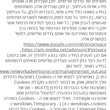
משרתים של צדדים שלישיים. יתכן שצדדים אלה אוספים
מידע אודות פעילותך. כן יתכן שצדדים אלה, משתמשים
במידע (שאינו כולל מידע אישי, כהגדרתו להלן), על פעילותך
ברשת, בין היתר על מנת לספק פרסומות למוצרים ושירותים
שעשויים לעניין אותך; כל זאת בכפוף למדיניות פרטיות אשר
יתכן כי היא שונה ממדיניות הפרטיות של בורסה גרף
והמפורטת באתריהם של אותם צדדים שלישיים, למשל
בקישורים אלה:
https://www.google.com/intl/en/privacy
https://arti-media.net/advision/#!privacy .
אם הנך מעוניין במידע נוסף בנוגע לתהליך זה, ואם ברצונך
לדעת כיצד ניתן למנוע מצדדים שלישיים מסוימים להשתמש
במידע כאמור, לחצי כאן
/www.networkadvertising.org/managing/opt_out.asp
כמו כן, באפשרותך למצוא את ה-Cookies באמצעות הדפדפן
שלך ולמחוק אותן, או לבחור להימנע מקבלת Cookies
באמצעות שינוי ההגדרות בדפדפן [לדוגמא – אם את
משתמשת במערכת ההפעלה "חלונות" ובדפדפן מסוג
אינטרנט אקספלורר, תוכלי למצוא את ה – Cookies בספריה
c:windows.cookies וכן ב- c:windows.Temporary
Internet Files.]. זכרי שנטרול ה - Cookies עלול לגרום