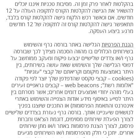
בהקלטות לאחר פרק זמן זה. מסיבות טכניות איננו יוכלים
להשאיר את הגישה להקלטות הקורס לתקופה העולה על 12
חודשים. אם וכאשר רכש הלקוח גישה להקלטות קורס בלבד,
תתאפשר גישה להקלטות קורס זה לתקופה של 12 חודשים
מרגע ביצוע העסקה.
הגנת הפרטיות
הגלישה באתר בורסה גרף והשימוש
בשירותים הכלולים בו מהווה הסכמה מצידך לכך שבורסה
גרף ו/או צדדים שלישיים יבצעו פיקוח ומעקב ממוחשב על
דפוסי הגלישה שלך והשימוש שאת עושה בשירותים, בין
היתר באמצעות מיקומם וקריאתם של קבצי "עוגיות"
(cookies – קבצי טקסט שהדפדפן שלך יוצר לפי פקודה
"אלומות רשת"; web beacons – קבצים גראפיים זעירים
בעלי מזהה יחודי ואמצעים דומים אחרים; אשר מטרתם בין
היתר לסייע באיסוף מידע אודות הצפייה והשימוש באתרי
אינטרנט והתאמת הפרסומות) או התכנים שיוצגו בפניך
לנושאים שיעניינו אותך. בורסה גרף נעזרת בצדדים שלישיים
לצורך הפעלת שירותים מסוימים, דוגמת הצ'אט וחברות
פרסום, לצורך הצגת פרסומות באתר ו/או מתן שירותים
אחרים. יתכן כי חלק מהפרסומות ו/או השירותים מגיעים