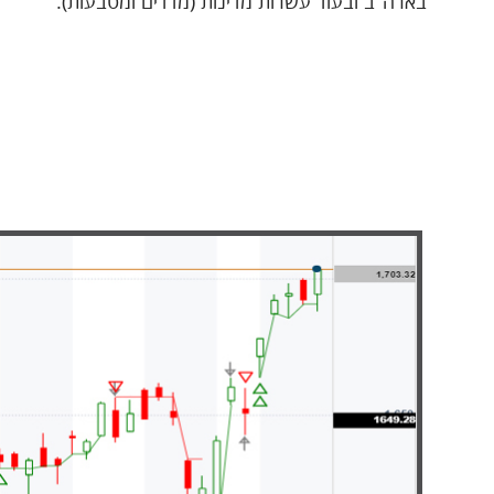
בארה"ב ובעוד עשרות מדינות (מדדים ומטבעות).