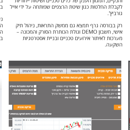
והנקיים, המגוון הענק של כלים טכניים ושיטות ייחודיות
בו
לקבלת החלטות כגון שיטת הרצפים שפותחה על ידי אייל
בגיר
גורביץ'.
ני
רק בבורסה גרף תמצא גם ממשק התראות, ניהול תיק
הח
אישי, חשבון DEMO וגולת הכותרת הסורק והמכונה –
הנ
מערכות לאיתור אירועים טכניים ובניית אסטרטגיות
בו
השקעה.