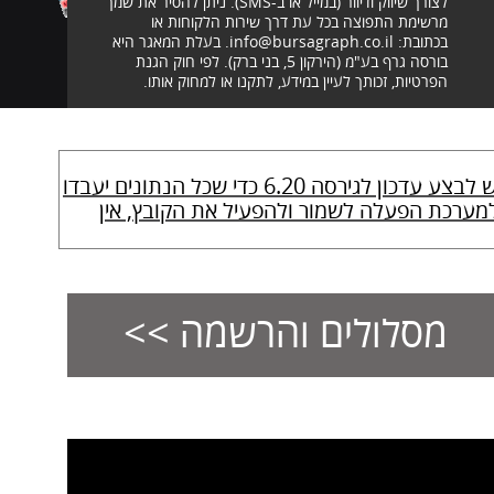
לצורך שיווק ודיוור (במייל או ב-SMS). ניתן להסיר את שמך
מרשימת התפוצה בכל עת דרך שירות הלקוחות או
בכתובת: info@bursagraph.co.il. בעלת המאגר היא
בורסה גרף בע"מ (הירקון 5, בני ברק). לפי חוק הגנת
הפרטיות, זכותך לעיין במידע, לתקנו או למחוק אותו.
החל מיום שישי 09/01/26 יתקיים מסחר גם בימי שישי. למשתמשים בתוכנת בורסה גרף המותקנת על המחשב יש לבצע עדכון לגירסה 6.20 כדי שכל הנתונים יעבדו
 למערכת הפעלה לשמור ולהפעיל את הקובץ, אין
מסלולים והרשמה >>