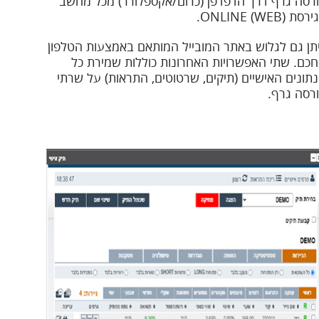
רסה גרף דרך הדפדפן (כרום/אקספלורר) מכל מחשב
סת ONLINE (WEB).
תן גם לגלוש באתר המובייל המותאם באמצעות הטלפון
כם. שתי האפשרויות האחרונות כוללות שמירת כל
תונים האישיים (תיקים, שרטוטים, התראות) על שרתי
רסה גרף.