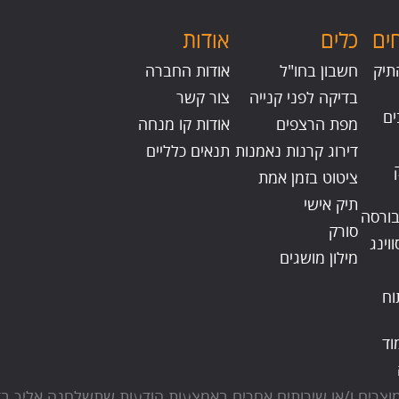
ים
כלים
אודות
תיק
חשבון בחו"ל
אודות החברה
בדיקה לפני קנייה
צור קשר
מפת הרצפים
אודות קו מנחה
דירוג קרנות נאמנות
תנאים כלליים
ציטוט בזמן אמת
תיק אישי
בורסה
סורק
וינג
מילון מושגים
וח
וד
ת מוצרים ו/או שירותים אחרים באמצעות הודעות שתשלחנה אליך בד