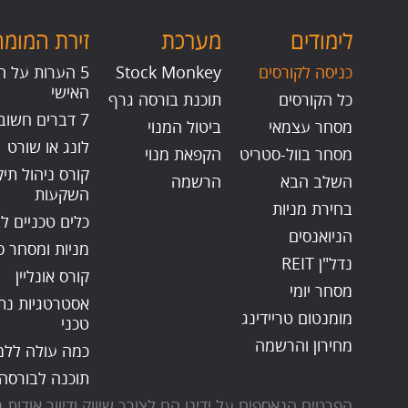
לימודים
מערכת
זירת המומח
כניסה לקורסים
Stock Monkey
5 הערות על ה
האישי
כל הקורסים
תוכנת בורסה גרף
7 דברים חשובים
מסחר עצמאי
ביטול המנוי
לונג או שורט
מסחר בוול-סטריט
הקפאת מנוי
קורס ניהול תיק
השלב הבא
הרשמה
השקעות
בחירת מניות
כלים טכניים ל
הניואנסים
מניות ומסחר סו
נדל"ן REIT
קורס אונליין
מסחר יומי
אסטרטגיות נת
מומנטום טריידינג
טכני
מחירון והרשמה
כמה עולה ללמ
תוכנה לבורסה
הפרטים הנאספים על ידינו הם לצורך שיווק ודיוור אודו