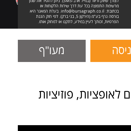
לצורך שיווק ודיוור (במייל או ב-SMS). ניתן להסיר את שמך
מרשימת התפוצה בכל עת דרך שירות הלקוחות או
בכתובת: info@bursagraph.co.il. בעלת המאגר היא
בורסה גרף בע"מ (הירקון 5, בני ברק). לפי חוק הגנת
הפרטיות, זכותך לעיין במידע, לתקנו או למחוק אותו.
יסה
מעו"ף
 לאופציות, פוזיציות