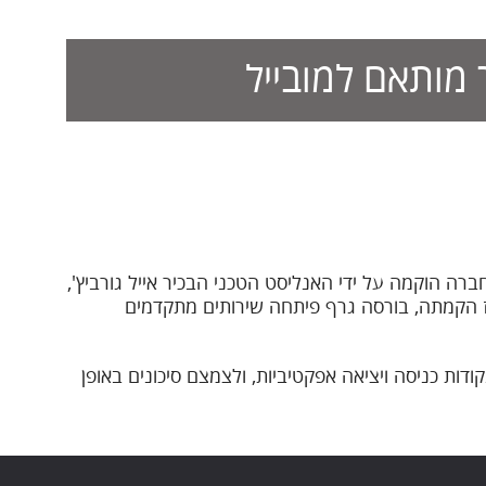
מותאם למובייל
 מקבוצת קו מנחה, היא החברה המובילה בישראל בתחום הניתוח הטכני, ופועלת ברציפות מאז שנת 2000. החברה הוקמה על ידי האנליסט הטכני הבכיר אייל גורביץ',
אז הקמתה, בורסה גרף פיתחה שירותים מתקדמים
מבוססות, לזהות נקודות כניסה ויציאה אפקטיביות, ולצמצם סיכונים באופן