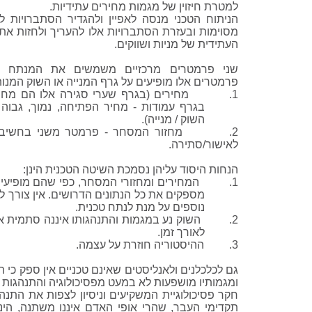
למטרת חיזוין של מגמות מחירים עתידיות.
הניתוח הטכני מנסה לאפיין ולהגדיר הסתברויות ל
מסוימות ובעזרת הסתברויות אלו להעריך ולחזות את
העתידית של מניות ושווקים.
שני פרמטרים מרכזיים משמשים את המנתח הט
פרמטרים אלו מופיעים על גרף המנייה או השוק המנו
1. מחירים (בגרף שערי סגירה אלו הם מחירי
בגרף עמודות - מחיר הפתיחה, נמוך, גבוה 
השוק / מנייה).
2. מחזור המסחר - פרמטר משני בחשיבות
לאישור/סתירה.
הנחות היסוד עליהן נסמכת השיטה הטכנית הינן:
1. המחירים ומחזורי המסחר, כפי שהם מופיעים
מספקים את כל הנתונים הדרושים. אין צורך ל
נוספים על מנת לנתח טכנית.
2. השוק נע במגמות והתנהגותו איננה סתמית או
לאורך זמן.
3. ההיסטוריה חוזרת על עצמה.
גם לכלכלנים ולאנליסטים שאינם טכניים אין ספק כי ת
ומגמותיו מושפעות לא במעט מפסיכולוגיה והתנהגות 
חקר פסיכולוגיית המשקיעים וניסיון לצפות את התנה
תקדימי העבר, שהרי אופי האדם איננו משתנה, הינ