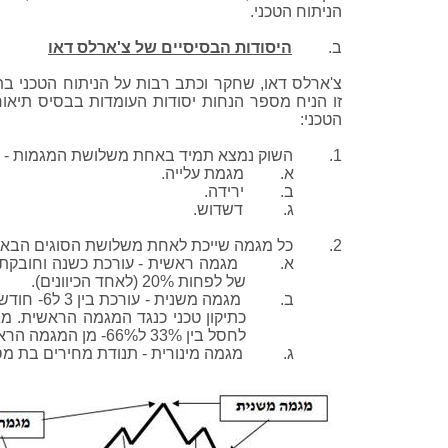
הניתוח הטכני.
ב.
היסודות הבסיסיים של
צ'ארלס
דאו
צ'ארלס
דאו, שחקר וכתב רבות על הניתוח הטכני ב
זו הניח מספר הנחות יסודות העומדות בבסיס תיאור
הטכני:
1. השוק נמצא תמיד באחת משלושת המגמות -
א. מגמת עלייה.
ב. ירידה.
ג. דשדוש.
2. כל מגמה שייכת לאחת משלושת הסוגים הבאים:
א. מגמה ראשית - עורכת כשנה וחובקת ת
של לפחות 20% (לאחד הכיוונים).
ב. מגמה משנית - ע
כתיקון טכני כנגד המגמה הראשית. מג
לחסל בין 33% ל66%- מן המגמה הראשית.
ג. מגמה מינורית - תנודת מחירים בת מספ