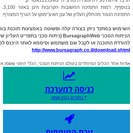
הדבר איתות מכירה וסגירת פוזיציית
LONG
בנאסד"ק.
בנוסףף,
התמיכה הנגזר מהחלק העליון של ענן האיצ'ימוקו על הגרף המצורף.
השימוש במתנד ניתן בצורה קלה ופשוטה באמצעות תוכנת בור
הניתוח הטכני
BursagraphWeb
(ניתוח טכני בתפריט העליון ש
להורדת התוכנה או לקבל שם משתמש וסיסמא לאתר היכנס לכ
http://www.bursagraph.co.il/download.shtml
אודות אחד הכלים המיוחדים בעולם הניתוח הטכני, הכלי היפני ששמו איצ
כניסה למערכת
* נתונים בזמן אמת
זירת המומחים