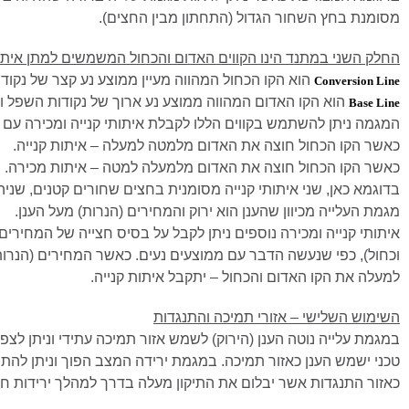
מסומנת בחץ השחור הגדול (התחתון מבין החצים).
החלק השני במתנד הינו הקווים האדום והכחול המשמשים למתן איתות
הוא הקו הכחול המהווה מעיין ממוצע נע קצר של נקוד
Conversion Line
הוא הקו האדום המהווה ממוצע נע ארוך של נקודות השפל וה
Base Line
המגמה ניתן להשתמש בקווים הללו לקבלת איתותי קנייה ומכירה עם כ
כאשר הקו הכחול חוצה את האדום מלמטה למעלה – איתות קנייה.
כאשר הקו הכחול חוצה את האדום מלמעלה למטה – איתות מכירה.
בדוגמא כאן, שני איתותי קנייה מסומנית בחצים שחורים קטנים, שני
מגמת העלייה מכיוון שהענן הוא ירוק והמחירים (הנרות) מעל הענן.
איתותי קנייה ומכירה נוספים ניתן לקבל על בסיס חצייה של המחירים
וכחול), כפי שנעשה הדבר עם ממוצעים נעים. כאשר המחירים (הנרו
למעלה את הקו האדום והכחול – יתקבל איתות קנייה.
השימוש השלישי – אזורי תמיכה והתנגדות
במגמת עלייה נוטה הענן (הירוק) לשמש אזור תמיכה עתידי וניתן לצפ
טכני ישמש הענן כאזור תמיכה. במגמת ירידה המצב הפוך וניתן להתי
כאזור התנגדות אשר יבלום את התיקון מעלה בדרך למהלך ירידות ח