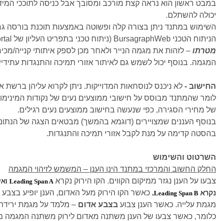
במבט ראשון הוא נראה קצת מורכב ומסובך אבל כניסה לתוככי המי
יכולה להשתלם.
השימוש במתנד ניתן בצורה קלה ופשוטה באמצעות תוכנת בורסה גר
הניתוח הטכני
BursagraphWeb
(ניתוח טכני בתפריט העליון של
rtal
מטרתו
– לזהות את מגמה הנייר ולאחר מכן לספק איתותי קנייה/מכירה
המגמה. בנוסף יכול לשמש גם לאיתור אזורי תמיכה והתנגדות עתידיי
החישוב -
לא ניכנס לנוסחאות המדוייקות. ניתן לקרוא עליהן ברשת אב
לומר שהמתנד מבוסס על חישובי ממוצעים נעים של נקודות המינימו
של מחירי הסגירה, כפי שנעשה בחישוב ממוצעים נעים רגילים.
בנוסף העננים שמצויירים (דוגמא בהמשך) מבטאים הצגה של הנתו
בהסטה קדימה על מנת לקבל אזורי תמיכה והתנגדות.
השרטוט והשימוש
החלק החשוב והמרכזי במתנד הינו הענן – המשמש לזיהוי המגמה
צבעו על הענן נגזר ממיקום הקווים. הקו הירוק נקרא
ואי
Leading Span A
כאשר הקו הירוק מעל האדום, הענן יופיע בצבע
נקרא
.
Leading Span B
מגמת עלייה. כאשר הענן צבוע
בצבע אדום
– מלמד על מגמת ירידה.
כלומר, כאשר צבעו של הענן משתנה מאדום לירוק משתנה המגמה מי