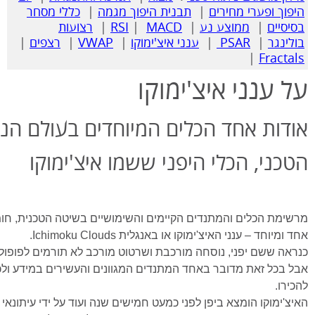
היפוך ופערי מחירים
|
תבנית היפוך מגמה
|
כללי מסחר
בסיסיים
|
ממוצע נע
|
MACD
|
RSI
|
רצועות
בולינגר
|
PSAR
|
ענני איצ'ימוקו
|
VWAP
|
רצפים
|
|
Fractals
על ענני איצ'ימוקו
אודות אחד הכלים המיוחדים בעולם הני
הטכני, הכלי היפני ששמו איצ'ימוקו
מרשימת הכלים והמתנדים הקיימים והשימושיים בשיטה הטכנית, חומ
אחד ומיוחד – ענני האיצ'ימוקו או באנגלית
Ichimoku Clouds
.
כנראה ששם יפני, נוסחה מורכבת ושרטוט מורכב לא תורמים לפופול
אבל בכל זאת מדובר באחד המתנדים המגוונים והעשירים במידע ולכ
להכירו.
האיצ'ימוקו הומצא ביפן לפני כמעט חמישים שנה ועוד על ידי עיתונאי (