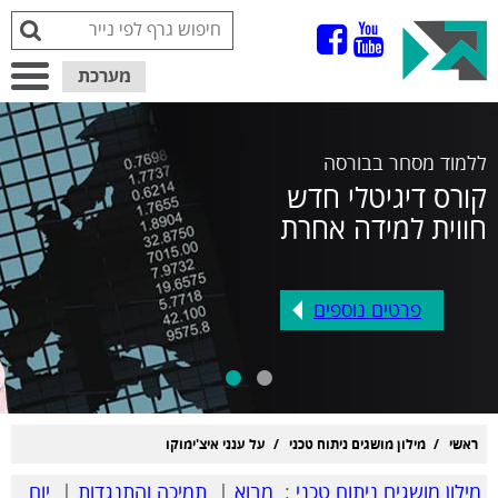
מערכת
גרפים
ללמוד מסחר בבורסה
קורס דיגיטלי חדש
חווית למידה אחרת
פרטים נוספים
ראשי
מילון מושגים ניתוח טכני
על ענני איצ'ימוקו
מילון מושגים ניתוח טכני
:
מבוא
|
תמיכה והתנגדות
|
יום